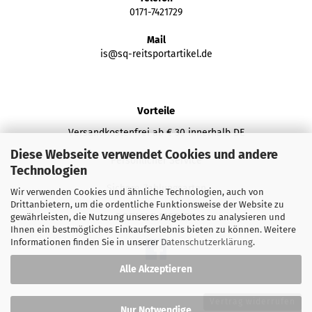
0171-7421729
Mail
is@sq-reitsportartikel.de
Vorteile
Versandkostenfrei ab € 30 innerhalb DE
Diese Webseite verwendet Cookies und andere
Persönlicher Service
Technologien
Sichere Zahlungsarten
Wir verwenden Cookies und ähnliche Technologien, auch von
Drittanbietern, um die ordentliche Funktionsweise der Website zu
SOZIALE MEDIEN
gewährleisten, die Nutzung unseres Angebotes zu analysieren und
Ihnen ein bestmögliches Einkaufserlebnis bieten zu können. Weitere
Informationen finden Sie in unserer
Datenschutzerklärung
.
Alle Akzeptieren
Vertrag widerrufen
Nur Notwendige