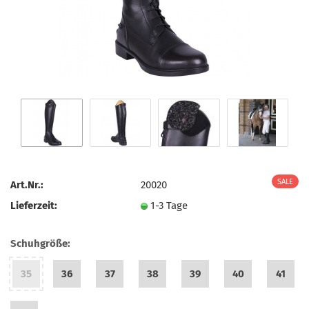
Art.Nr.:
20020
Lieferzeit:
1-3 Tage
Schuhgröße:
35
36
37
38
39
40
41