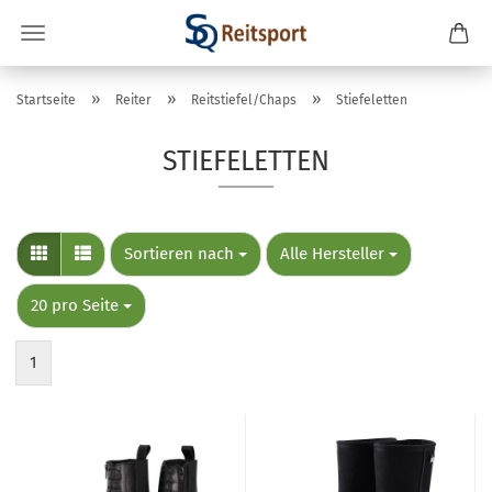
»
»
»
Startseite
Reiter
Reitstiefel/Chaps
Stiefeletten
STIEFELETTEN
Sortieren nach
pro Seite
Sortieren nach
Alle Hersteller
pro Seite
20 pro Seite
1