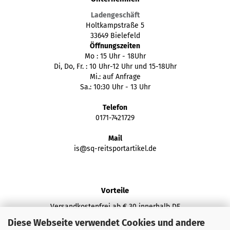
Ladengeschäft
Holtkampstraße 5
33649 Bielefeld
Öffnungszeiten
Mo : 15 Uhr - 18Uhr
Di, Do, Fr. : 10 Uhr-12 Uhr und 15-18Uhr
Mi.: auf Anfrage
Sa.: 10:30 Uhr - 13 Uhr
Telefon
0171-7421729
Mail
is@sq-reitsportartikel.de
Vorteile
Versandkostenfrei ab € 30 innerhalb DE
Diese Webseite verwendet Cookies und andere
Persönlicher Service