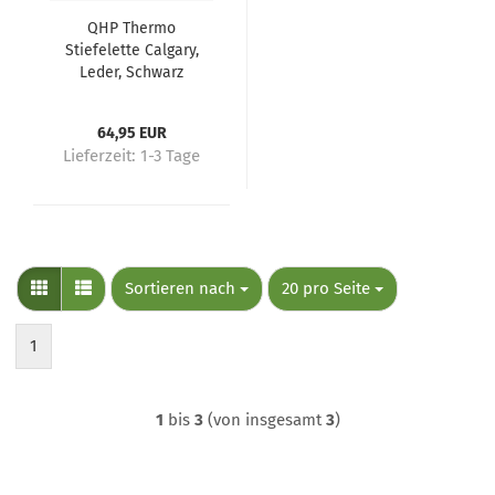
QHP Thermo
Stiefelette Calgary,
Leder, Schwarz
64,95 EUR
Lieferzeit:
1-3 Tage
Sortieren nach
pro Seite
Sortieren nach
20 pro Seite
1
1
bis
3
(von insgesamt
3
)