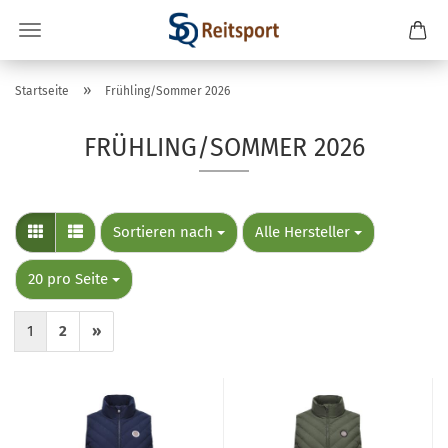
»
Startseite
Frühling/Sommer 2026
FRÜHLING/SOMMER 2026
Sortieren nach
pro Seite
Sortieren nach
Alle Hersteller
pro Seite
20 pro Seite
1
2
»