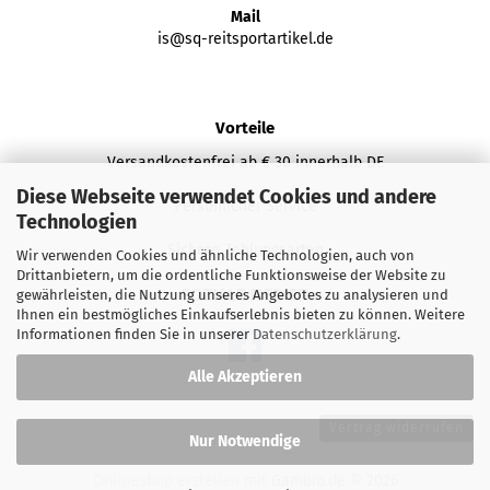
Mail
is@sq-reitsportartikel.de
Vorteile
Versandkostenfrei ab € 30 innerhalb DE
Diese Webseite verwendet Cookies und andere
Persönlicher Service
Technologien
Sichere Zahlungsarten
Wir verwenden Cookies und ähnliche Technologien, auch von
Drittanbietern, um die ordentliche Funktionsweise der Website zu
SOZIALE MEDIEN
gewährleisten, die Nutzung unseres Angebotes zu analysieren und
Ihnen ein bestmögliches Einkaufserlebnis bieten zu können. Weitere
Informationen finden Sie in unserer
Datenschutzerklärung
.
Alle Akzeptieren
Vertrag widerrufen
Nur Notwendige
Onlineshop erstellen
mit Gambio.de © 2026