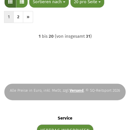
Sortieren nach
pro Seite
Sortieren nach
20 pro Seite
1
2
»
1
bis
20
(von insgesamt
31
)
Alle Preise in Euro, inkl. MwSt, zzgl.
Versand
, © SQ-Reitsport 2026
Service